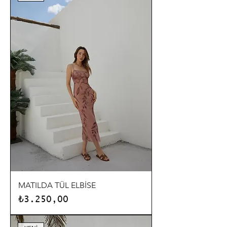
MATILDA TÜL ELBİSE
Fiyat
₺3.250,00