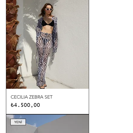
CECILIA ZEBRA SET
Fiyat
₺4.500,00
YENİ