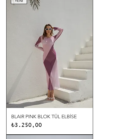
YENİ
BLAIR PINK BLOK TÜL ELBİSE
Fiyat
₺3.250,00