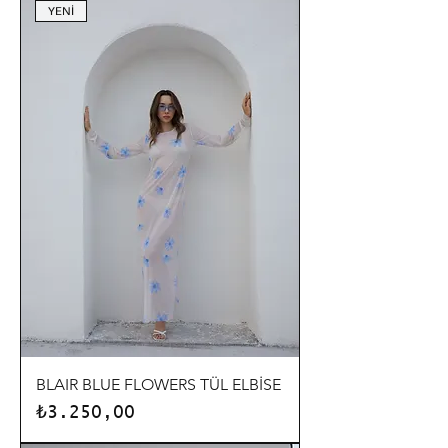
YENİ
BLAIR BLUE FLOWERS TÜL ELBİSE
Fiyat
₺3.250,00