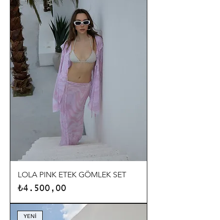
LOLA PINK ETEK GÖMLEK SET
Fiyat
₺4.500,00
YENİ