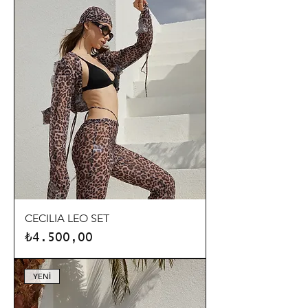
CECILIA LEO SET
Fiyat
₺4.500,00
YENİ