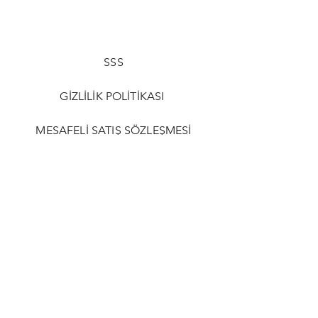
SSS
GİZLİLİK POLİTİKASI
MESAFELİ SATIŞ SÖZLEŞMESİ
BİZE KATIL
Email
Gönder