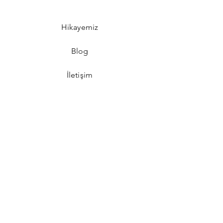
Hikayemiz
Blog
İletişim
SSS
GİZLİLİK POLİTİKASI