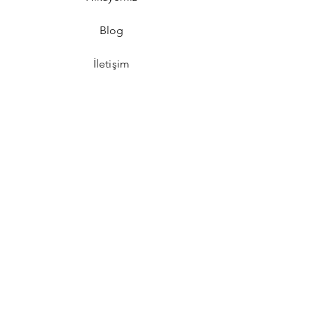
Blog
İletişim
SSS
GİZLİLİK POLİTİKASI
MESAFELİ SATIŞ SÖZLEŞMESİ