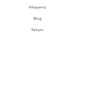
Hikayemiz
Blog
İletişim
SSS
GİZLİLİK POLİTİKASI
MESAFELİ SATIŞ SÖZLEŞMESİ